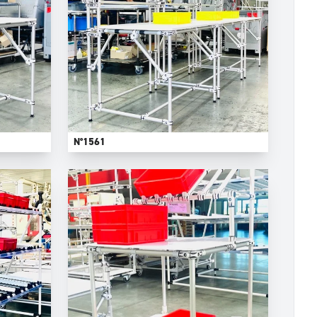
N°1561