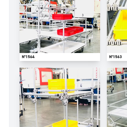
N°1564
N°1563