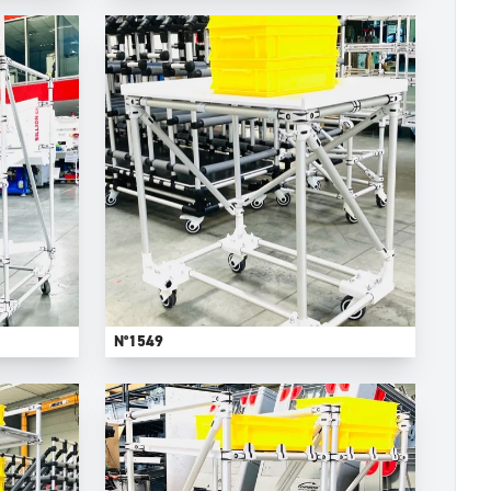
N°1549