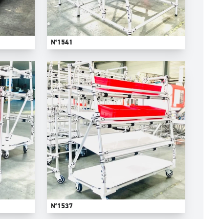
N°1541
N°1537