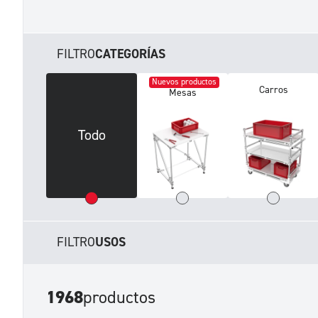
FILTRO
CATEGORÍAS
Nuevos productos
Carros
Mesas
Todo
FILTRO
USOS
1968
productos