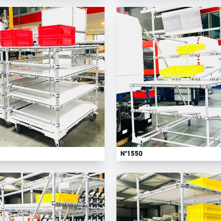
N°1550