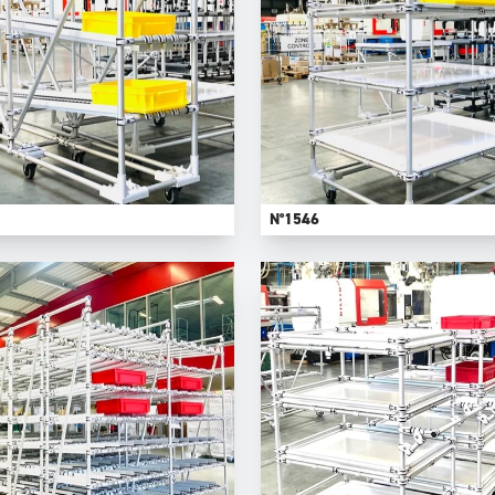
N°1546