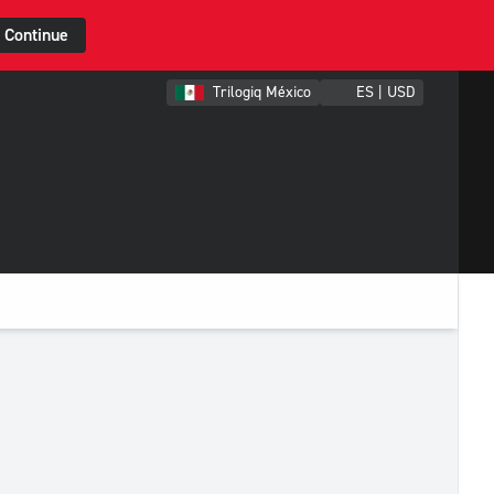
Continue
Trilogiq México
ES | USD