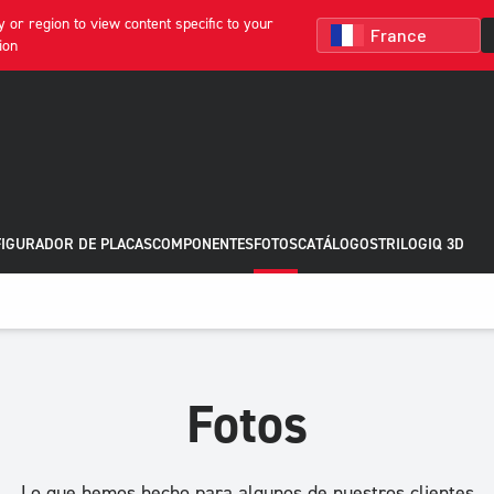
 or region to view content specific to your
ion
IGURADOR DE PLACAS
COMPONENTES
FOTOS
CATÁLOGOS
TRILOGIQ 3D
Fotos
Lo que hemos hecho para algunos de nuestros clientes