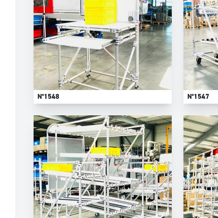
N°1548
N°1547