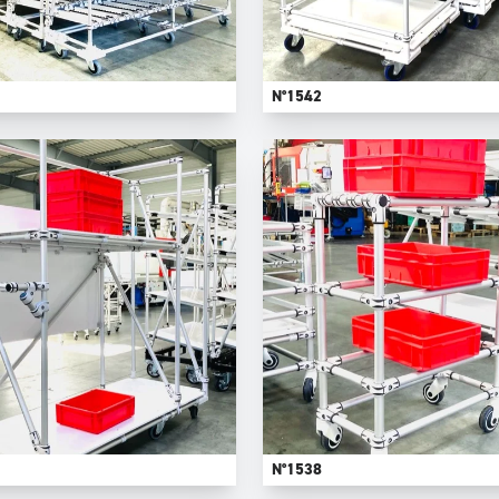
N°1542
N°1538