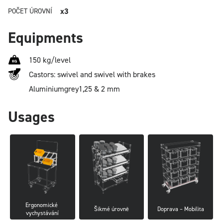
x3
POČET ÚROVNÍ
Equipments
150 kg/level
Castors: swivel and swivel with brakes
Aluminium
grey
1,25 & 2 mm
Usages
Ergonomické 
Šikmé úrovně
Doprava – Mobilita
vychystávání