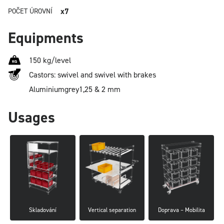
x7
POČET ÚROVNÍ
Equipments
150 kg/level
Castors: swivel and swivel with brakes
Aluminium
grey
1,25 & 2 mm
Usages
Skladování
Vertical separation
Doprava – Mobilita