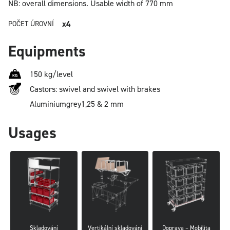
NB: overall dimensions.
Usable width of 770 mm
x4
POČET ÚROVNÍ
Equipments
150 kg/level
Castors: swivel and swivel with brakes
Aluminium
grey
1,25 & 2 mm
Usages
Skladování
Vertikální skladování
Doprava – Mobilita