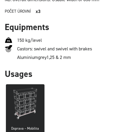
x3
POČET ÚROVNÍ
Equipments
150 kg/level
Castors: swivel and swivel with brakes
Aluminium
grey
1,25 & 2 mm
Usages
Doprava – Mobilita