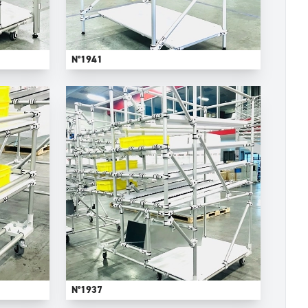
N°1941
N°1937