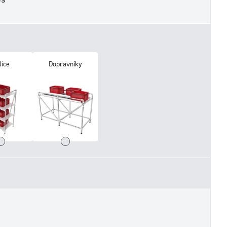
lice
Dopravníky