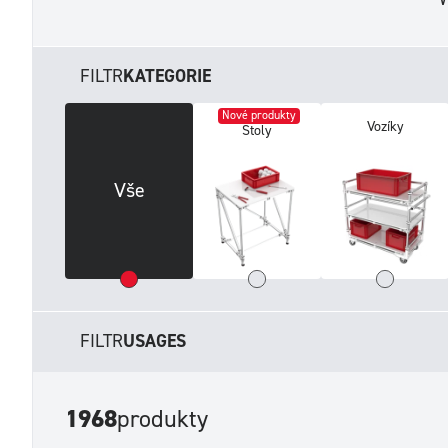
FILTR
KATEGORIE
Nové produkty
Vozíky
Stoly
Vše
FILTR
USAGES
1968
produkty