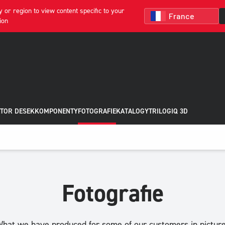
 or region to view content specific to your
ion
TOR DESEK
KOMPONENTY
FOTOGRAFIE
KATALOGY
TRILOGIQ 3D
Fotografie
hat we have produced for some of our customers in pictur