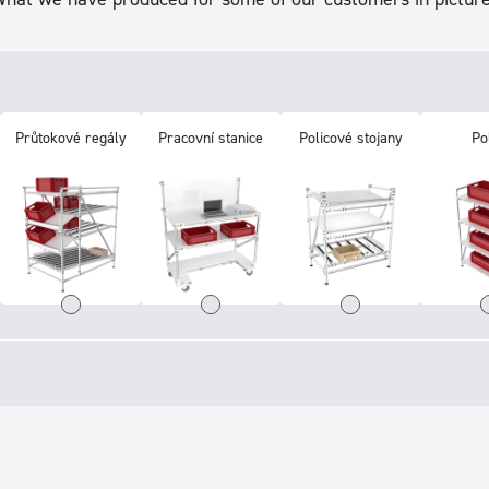
Průtokové regály
Pracovní stanice
Policové stojany
Po