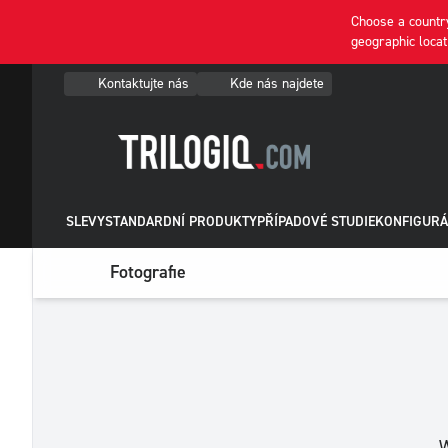
Choose a country
geographic locat
Kontaktujte nás
Kde nás najdete
SLEVY
STANDARDNÍ PRODUKTY
PŘÍPADOVÉ STUDIE
KONFIGURÁ
Fotografie
W