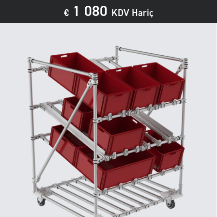
1 080
€
KDV Hariç