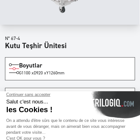
N° 67-4
Kutu Teşhir Ünitesi
Boyutlar
G
1100 x
D
920 x
Y
1260
mm
Kat Sayısı
x4
Şeritler
x3
ile
2
borular
şerit başına