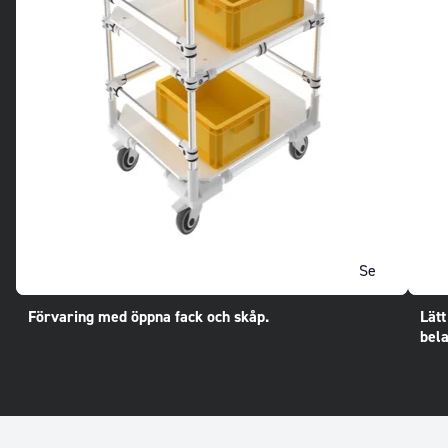
Se
Förvaring med öppna fack och skåp.
Lätt
bela