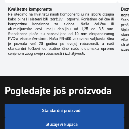
Kvalitetne komponente
Dozv
Ne štedimo na kvalitetu naših komponenti ili na izboru dizajna
ogr
kako bi naši sistemi bili izdržljivi i otporni. Koristimo čelične ili
Stan
kompozitne konektore za avione. Naše čelične ili
proš
aluminijumske cevi imaju debljinu od 1,25 do 3,5 mm.
šip
Standardne ploče su napravljene od 10 mm ekspandiranog
stan
PVC-a visoke čvrstoće. Naša RR-400 zakovana valjkasta šina
više
je poznata već 20 godina po svojoj robusnosti, a naši
stru
standardni točkovi od platine čine našu sistemsku opremu
izuze
cenjenom zbog svoje robusnosti i izdržljivosti.
Pogledajte još proizvoda
Standardni proizvodi
Slučajevi kupaca