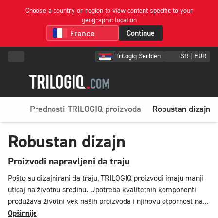
Choose a country or region to view content specific to your
geographic location
Continue
Trilogiq Serbien
SR | EUR
Prednosti TRILOGIQ proizvoda
Robustan dizajn
Robustan dizajn
Proizvodi napravljeni da traju
Pošto su dizajnirani da traju, TRILOGIQ proizvodi imaju manji
uticaj na životnu sredinu. Upotreba kvalitetnih komponenti
produžava životni vek naših proizvoda i njihovu otpornost na
industrijsko i logističko okruženje.
Opširnije