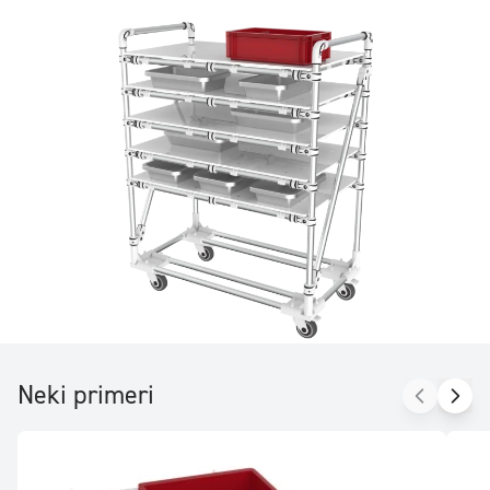
ikakvih drugih alata osim BTR ključa.
Neki primeri