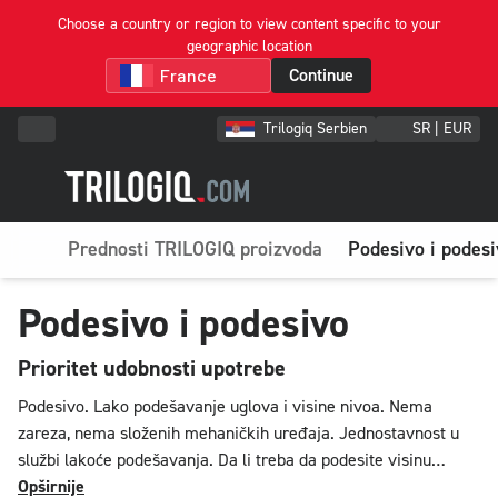
Choose a country or region to view content specific to your
geographic location
Continue
Trilogiq Serbien
SR | EUR
Prednosti TRILOGIQ proizvoda
Podesivo i podesi
Podesivo i podesivo
Prioritet udobnosti upotrebe
Podesivo. Lako podešavanje uglova i visine nivoa. Nema
zareza, nema složenih mehaničkih uređaja. Jednostavnost u
službi lakoće podešavanja. Da li treba da podesite visinu
nivoa? Naš sistem omogućava njihovo podešavanje bez
Opširnije