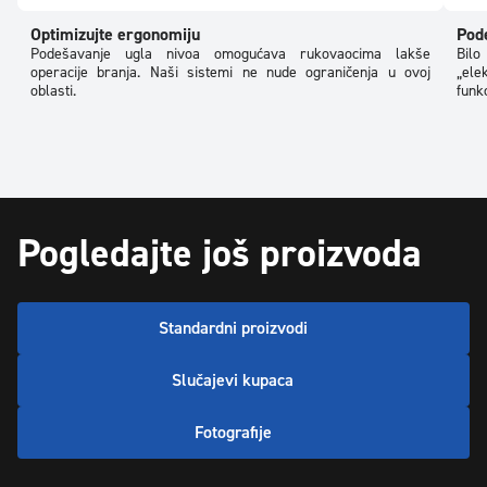
Optimizujte ergonomiju
Pod
Podešavanje ugla nivoa omogućava rukovaocima lakše
Bilo
operacije branja. Naši sistemi ne nude ograničenja u ovoj
„ele
oblasti.
funk
Pogledajte još proizvoda
Standardni proizvodi
Slučajevi kupaca
Fotografije