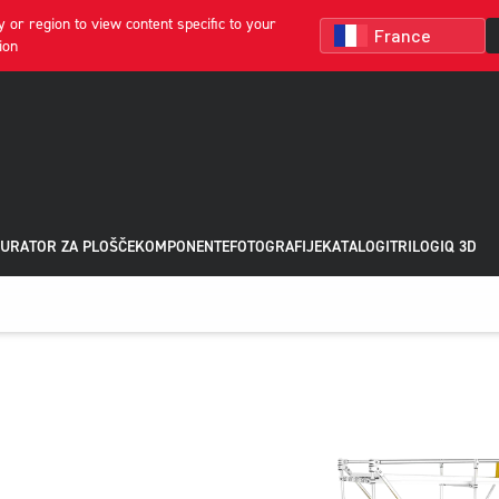
 or region to view content specific to your
ion
URATOR ZA PLOŠČE
KOMPONENTE
FOTOGRAFIJE
KATALOGI
TRILOGIQ 3D