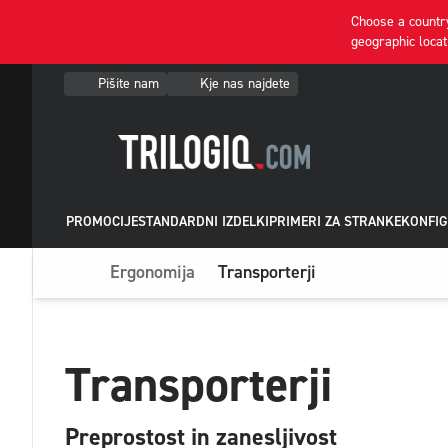
Choose a country
geographic locat
Pišite nam
Kje nas najdete
PROMOCIJE
STANDARDNI IZDELKI
PRIMERI ZA STRANKE
KONFIG
Ergonomija
Transporterji
Transporterji
Preprostost in zanesljivost