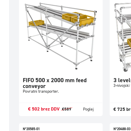
FIFO 500 x 2000 mm feed
3 level
conveyor
3-nivojski 
Povratni transporter.
€
502
brez DDV
€
725
br
€
589
Poglej
N°20585-01
N°20488-03