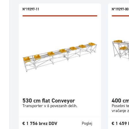
N°19297-11
N°19297-00
530 cm flat Conveyor
400 cm
Transporter v 6 povezanih delih.
Posebni te
vračanje 
€
1 756
brez DDV
€
1 459
Poglej