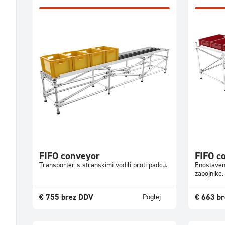
FIFO conveyor
FIFO c
Transporter s stranskimi vodili proti padcu.
Enostaven
zabojnike.
€
755
brez DDV
€
663
br
Poglej