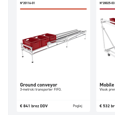
N°20116-01
N°20025-03
Ground conveyor
Mobile
3-metrski transporter FIFO.
Visok pren
€
841
brez DDV
€
532
br
Poglej