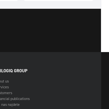
ILOGIQ GROUP
out us
rvices
stomers
ancial publications
 nas najdete