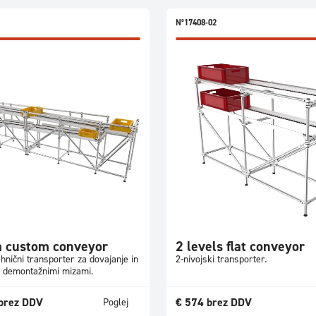
N°17408-02
 custom conveyor
2 levels flat conveyor
hnični transporter za dovajanje in
2-nivojski transporter.
z demontažnimi mizami.
brez DDV
€
574
brez DDV
Poglej