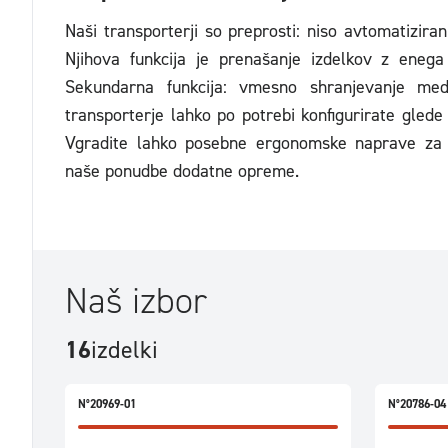
Naši transporterji so preprosti: niso avtomatizirani
Njihova funkcija je prenašanje izdelkov z eneg
Sekundarna funkcija: vmesno shranjevanje med
transporterje lahko po potrebi konfigurirate glede 
Vgradite lahko posebne ergonomske naprave za p
naše ponudbe dodatne opreme.
Naš izbor
16
izdelki
N°20969-01
N°20786-04