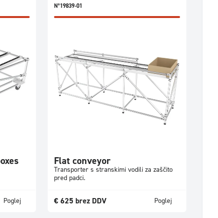
N°19839-01
boxes
Flat conveyor
Transporter s stranskimi vodili za zaščito
pred padci.
€
625
brez DDV
Poglej
Poglej