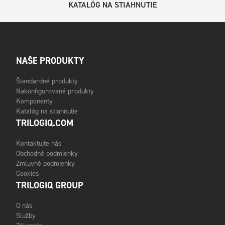
KATALÓG NA STIAHNUTIE
NAŠE PRODUKTY
Štandardné produkty
Nakonfigurované produkty
Komponenty
Katalóg na stiahnutie
TRILOGIQ.COM
Kontaktujte nás
Obchodné podmienky
Zmluvné podmienky
Cookies
TRILOGIQ GROUP
O nás
Služby