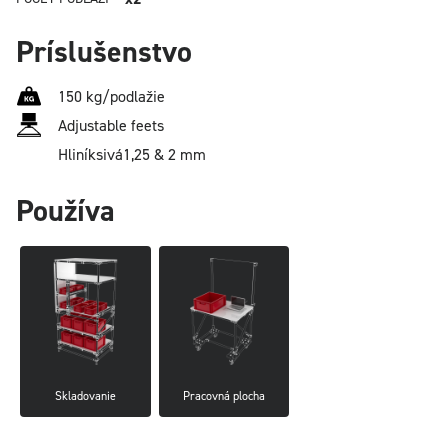
Príslušenstvo
150 kg/podlažie
Adjustable feets
Hliník
sivá
1,25 & 2 mm
Používa
Skladovanie
Pracovná plocha