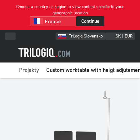
Choose a country or region to view content specific to your
geographic location
Continue
Trilogiq Slovensko
SK | EUR
Projekty
Custom worktable with heigt adjutemen