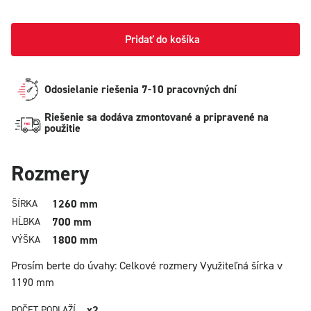
Pridať do košíka
Odosielanie riešenia 7-10 pracovných dní
Riešenie sa dodáva zmontované a pripravené na
použitie
Rozmery
1260 mm
ŠÍRKA
700 mm
HĹBKA
1800 mm
VÝŠKA
Prosím berte do úvahy: Celkové rozmery
Využiteľná šírka v
1190 mm
x2
POČET PODLAŽÍ