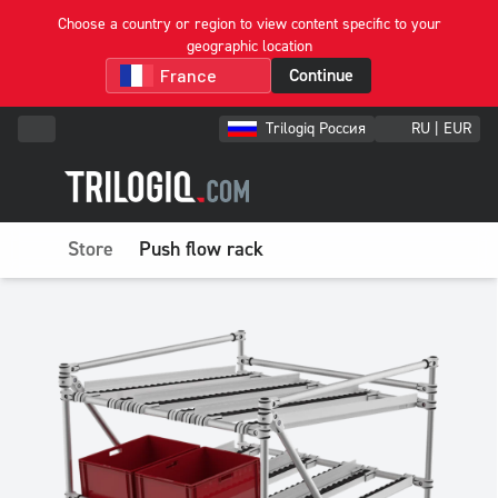
Choose a country or region to view content specific to your
geographic location
Continue
Trilogiq Россия
RU | EUR
Store
Push flow rack