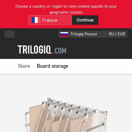
Choose a country or region to view content specific to your
geographic location
Continue
Trilogiq Россия
RU | EUR
Store
Board storage