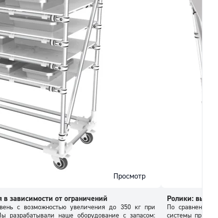
Просмотр
я в зависимости от ограничений
Ролики: выбор
овень с возможностью увеличения до 350 кг при
По сравнению с
Мы разрабатывали наше оборудование с запасом:
системы при ве