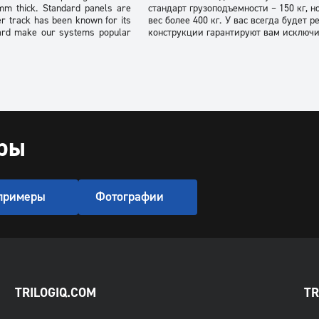
mm thick. Standard panels are
стандарт грузоподъемности – 150 кг, 
r track has been known for its
вес более 400 кг. У вас всегда будет
dard make our systems popular
конструкции гарантируют вам исключи
ары
 примеры
Фотографии
TRILOGIQ.COM
TR