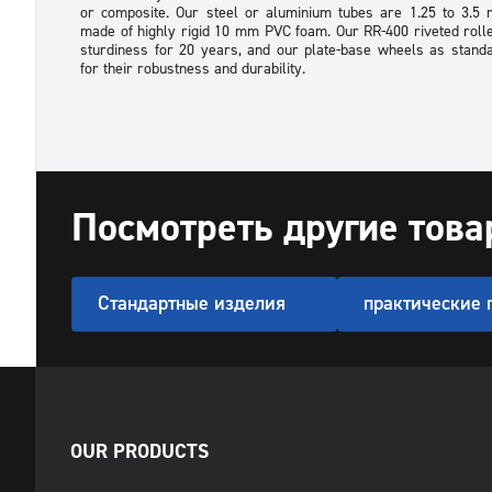
or composite. Our steel or aluminium tubes are 1.25 to 3.5 
made of highly rigid 10 mm PVC foam. Our RR-400 riveted rolle
sturdiness for 20 years, and our plate-base wheels as stan
for their robustness and durability.
Посмотреть другие тов
Стандартные изделия
практические
OUR PRODUCTS