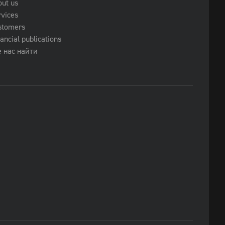
out us
rvices
stomers
ancial publications
е нас найти