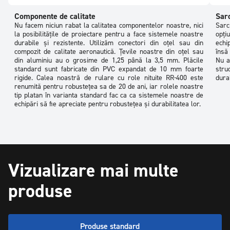
Componente de calitate
Sarc
Nu facem niciun rabat la calitatea componentelor noastre, nici
Sarc
la posibilitățile de proiectare pentru a face sistemele noastre
opți
durabile și rezistente. Utilizăm conectori din oțel sau din
echi
compozit de calitate aeronautică. Țevile noastre din oțel sau
însă
din aluminiu au o grosime de 1,25 până la 3,5 mm. Plăcile
Nu a
standard sunt fabricate din PVC expandat de 10 mm foarte
stru
rigide. Calea noastră de rulare cu role nituite RR-400 este
dura
renumită pentru robustețea sa de 20 de ani, iar rolele noastre
tip platan în varianta standard fac ca ca sistemele noastre de
echipări să fie apreciate pentru robustețea și durabilitatea lor.
Vizualizare mai multe
produse
Produse standard