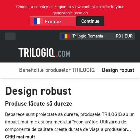
Choose a country or region to view content specific to your
geographic location
Continue
Trilogiq Romania
RO | EUR
Beneficiile produselor TRILOGIQ
Design robust
Design robust
Produse făcute să dureze
Deoarece sunt proiectate să dureze, produsele TRILOGIQ au un
impact mai mic asupra mediului înconjurător. Utilizarea de
componente de calitate crește durata de viață a produselor
noastre și rezistența acestora la mediile industriale și
Citiți mai mult