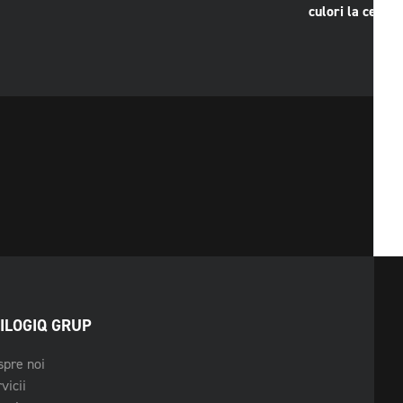
culori la cerere
ILOGIQ GRUP
pre noi
vicii