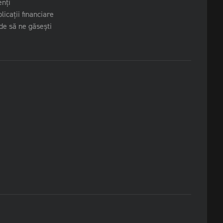
enți
licații financiare
e să ne găsești