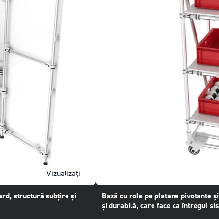
Vizualizați
rd, structură subțire și
Bază cu role pe platane pivotante ș
și durabilă, care face ca întregul si