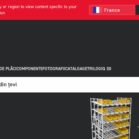
 or region to view content specific to your
ion
DE PLĂCI
COMPONENTE
FOTOGRAFII
CATALOAGE
TRILOGIQ 3D
din țevi