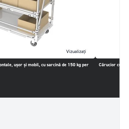
Vizualizați
ontale, ușor și mobil, cu sarcină de 150 kg per
Cărucior cu co