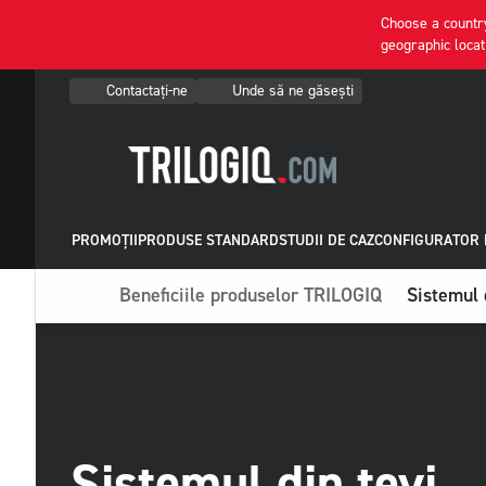
Choose a country
geographic locat
Contactați-ne
Unde să ne găsești
PROMOȚII
PRODUSE STANDARD
STUDII DE CAZ
CONFIGURATOR 
Beneficiile produselor TRILOGIQ
Sistemul 
Sistemul din țevi