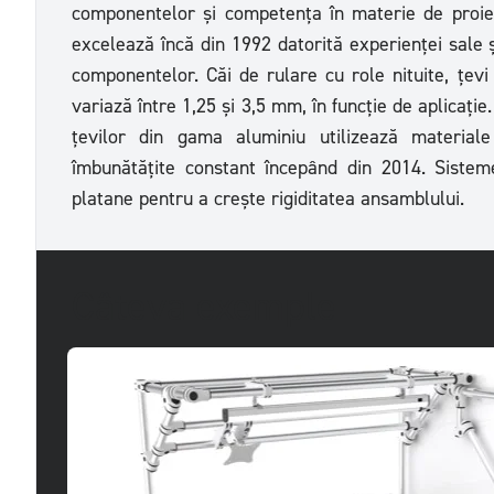
componentelor și competența în materie de proie
excelează încă din 1992 datorită experienței sale ș
componentelor. Căi de rulare cu role nituite, țevi
variază între 1,25 și 3,5 mm, în funcție de aplicaț
țevilor din gama aluminiu utilizează materiale
îmbunătățite constant începând din 2014. Siste
platane pentru a crește rigiditatea ansamblului.
Câteva exemple