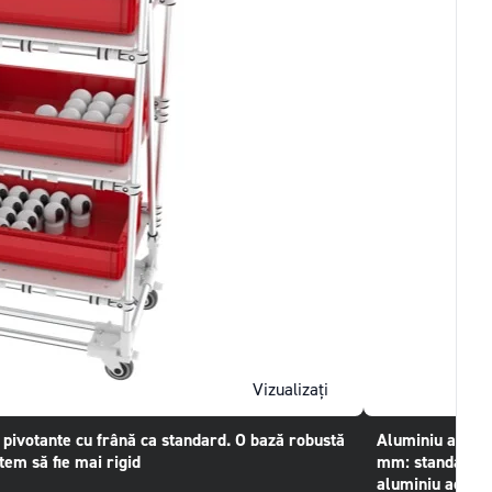
Vizualizați
i pivotante cu frână ca standard. O bază robustă
Aluminiu anodiz
stem să fie mai rigid
mm: standardele
aluminiu acoperi