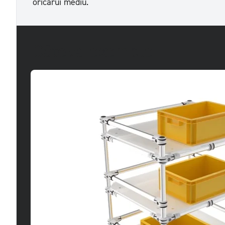
oricărui mediu.
Câteva exemple