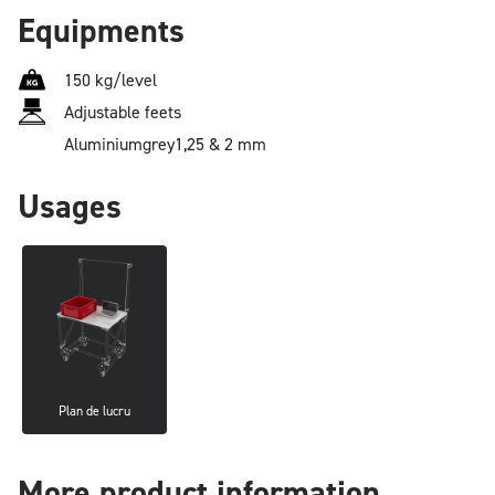
Equipments
150 kg/level
Adjustable feets
Aluminium
grey
1,25 & 2 mm
Usages
Plan de lucru
More product information