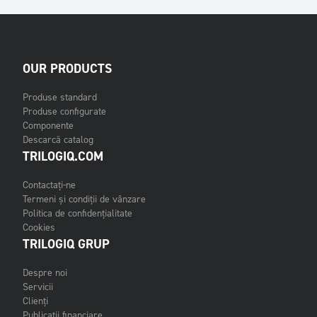
OUR PRODUCTS
Produse standard
Produse configurate
Componente
Descarcă catalog
TRILOGIQ.COM
Contactați-ne
Termeni și condiții de vânzare
Politica de confidențialitate
Cookies
TRILOGIQ GRUP
Despre noi
Servicii
Clienți
Publicații financiare