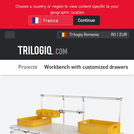
Choose a country or region to view content specific to your
geographic location
Continue
Trilogiq Romania
RO | EUR
Proiecte
Workbench with customized drawers