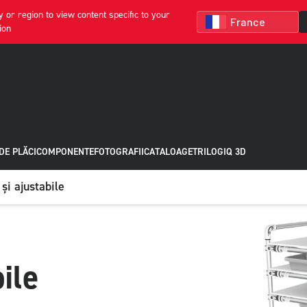
 or region to view content specific to your
ion
DE PLĂCI
COMPONENTE
FOTOGRAFII
CATALOAGE
TRILOGIQ 3D
și ajustabile
ile