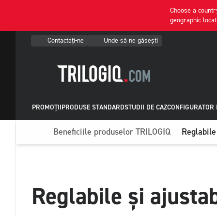
Choose a country
geographic locat
Contactați-ne
Unde să ne găsești
PROMOȚII
PRODUSE STANDARD
STUDII DE CAZ
CONFIGURATOR 
Beneficiile produselor TRILOGIQ
Reglabile 
Reglabile și ajustab