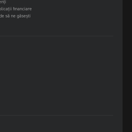
enți
licații financiare
e să ne găsești