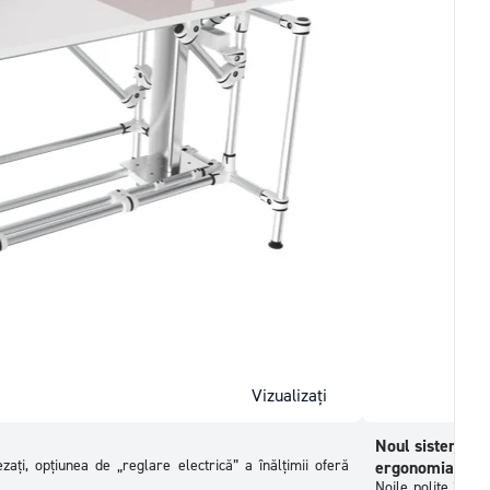
Vizualizați
Noul sistem de 
zați, opțiunea de „reglare electrică” a înălțimii oferă
ergonomia.
Noile polițe încl