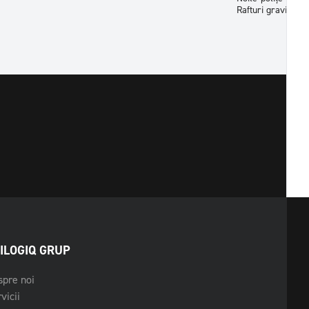
Rafturi gravitațion
ILOGIQ GRUP
pre noi
vicii