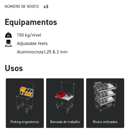
x3
NÚMERO DE NÍVEIS
Equipamentos
150 kg/nível
Adjustable feets
Alumínio
cinza
1,25 & 2 mm
Usos
Picking ergonômico
Bancada de trabalho
Níveis inclinados