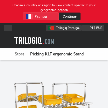
Choose a country or region to view content specific to your
geographic location
Continue
Trilogiq Portugal
PT | EUR
Store
Picking KLT ergonomic Stand