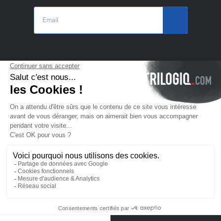
© 2025 Trilogiq SA.
Todos os direitos reservados. Trilogiq do
Brasil Ltda. CNPJ 04.802.480/0001-65
PT
- Português
Entre em contato conosco