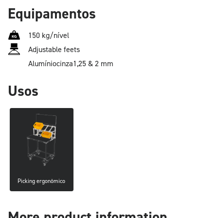
Equipamentos
150 kg/nível
Adjustable feets
Alumínio
cinza
1,25 & 2 mm
Usos
Picking ergonômico
More product information