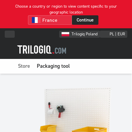
Choose a country or region to view content specific to your
geographic location
Continue
Trilogiq Poland
PL | EUR
Store
Packaging tool