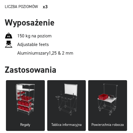
x3
LICZBA POZIOMÓW
Wyposażenie
150 kg na poziom
Adjustable feets
Aluminium
szary
1,25 & 2 mm
Zastosowania
Regały
Tablica informacyjna
Powierzchnia robocza