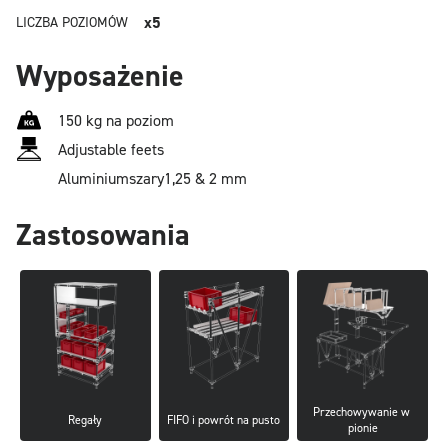
x5
LICZBA POZIOMÓW
Wyposażenie
150 kg na poziom
Adjustable feets
Aluminium
szary
1,25 & 2 mm
Zastosowania
Przechowywanie w 
Regały
FIFO i powrót na pusto
pionie