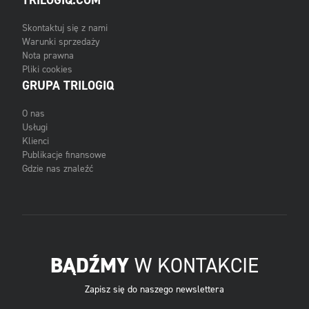
TRILOGIQ.COM
Skontaktuj się z nami
Warunki sprzedaży
Nota prawna
Pliki cookies
GRUPA TRILOGIQ
O nas
Usługi
Klienci
Publikacje finansowe
Gdzie nas znaleźć
BĄDŹMY
W KONTAKCIE
Zapisz się do naszego newslettera