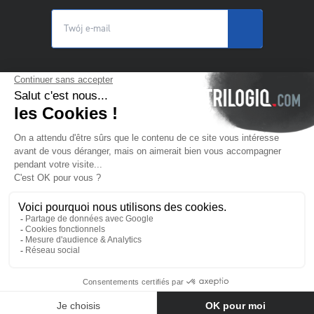
© 2025 Trilogiq SA.
Wszelkie prawa zastrzeżone.
PL
- Polski
Skontaktuj się z nami