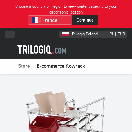
Choose a country or region to view content specific to your
geographic location
Continue
Trilogiq Poland
PL | EUR
Store
E-commerce flowrack