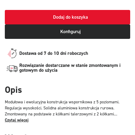
Dodaj do koszyka
Konfiguruj
Dostawa od 7 do 10 dni roboczych
Rozwiązanie dostarczane w stanie zmontowanym i
gotowym do użycia
Opis
Modułowa i ewolucyjna konstrukcja wspornikowa z 5 poziomami.
Regulacja wysokości. Solidna aluminiowa konstrukcja rurowa.
Zmontowany na podstawie z kółkami talerzowymi z 2 kółkami
obrotowymi i 2 kółkami obrotowymi z hamulcami.
Czytaj więcej