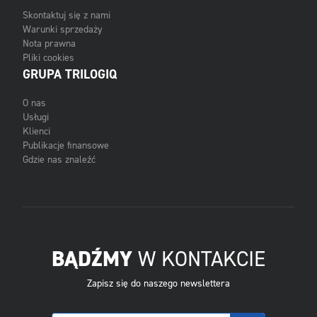
Skontaktuj się z nami
Warunki sprzedaży
Nota prawna
Pliki cookies
GRUPA TRILOGIQ
O nas
Usługi
Klienci
Publikacje finansowe
Gdzie nas znaleźć
BĄDŹMY
W KONTAKCIE
Zapisz się do naszego newslettera