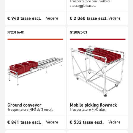
Trasportatore con livello di
stoccaggio basso.
€
940
tasse escl.
€
2 060
tasse escl.
Vedere
Vedere
N°20116-01
N°20025-03
Ground conveyor
Mobile picking flowrack
Trasportatore FIFO da 3 metri.
Trasportatore FIFO alto.
€
841
tasse escl.
€
532
tasse escl.
Vedere
Vedere