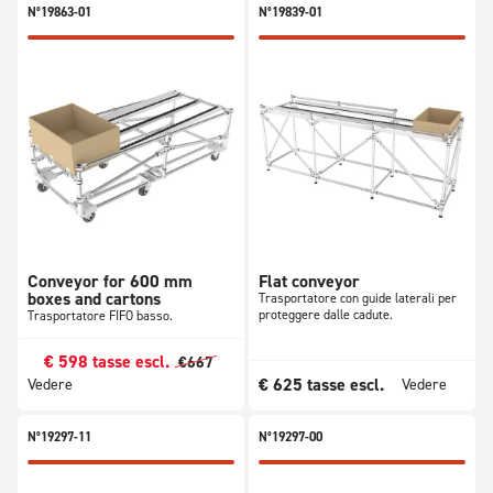
N°19863-01
N°19839-01
Conveyor for 600 mm
Flat conveyor
boxes and cartons
Trasportatore con guide laterali per
proteggere dalle cadute.
Trasportatore FIFO basso.
€
598
tasse escl.
€
667
€
625
tasse escl.
Vedere
Vedere
N°19297-11
N°19297-00