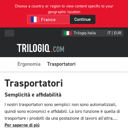
Choose a country or region to view content specific to your
geographic location
Continue
Trilogiq Italia
IT | EUR
Ergonomia
Trasportatori
Trasportatori
Semplicità e affidabilità
I nostri trasportatori sono semplici: non sono automatizzati,
quindi sono economici e affidabili. La loro funzione è quella di
trasportare i prodotti da una postazione di lavoro all'altra.
Funzione secondaria: stoccaggio intermedio tra una postazione
Per saperne di più