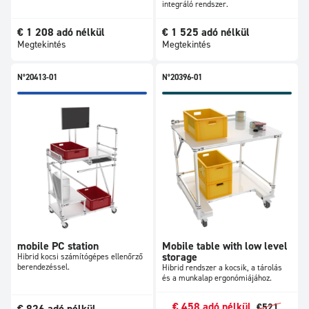
integráló rendszer.
€
1 208
adó nélkül
€
1 525
adó nélkül
Megtekintés
Megtekintés
N°20413-01
N°20396-01
mobile PC station
Mobile table with low level
storage
Hibrid kocsi számítógépes ellenőrző
berendezéssel.
Hibrid rendszer a kocsik, a tárolás
és a munkalap ergonómiájához.
€
458
adó nélkül
€
521