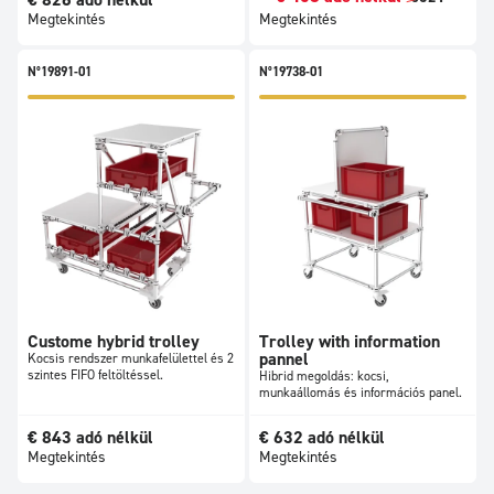
€
826
adó nélkül
Megtekintés
Megtekintés
N°19891-01
N°19738-01
Custome hybrid trolley
Trolley with information
pannel
Kocsis rendszer munkafelülettel és 2
szintes FIFO feltöltéssel.
Hibrid megoldás: kocsi,
munkaállomás és információs panel.
€
843
adó nélkül
€
632
adó nélkül
Megtekintés
Megtekintés