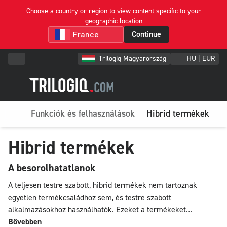
Choose a country or region to view content specific to your
geographic location
Continue
Trilogiq Magyarország
HU | EUR
Funkciók és felhasználások
Hibrid termékek
Hibrid termékek
A besorolhatatlanok
A teljesen testre szabott, hibrid termékek nem tartoznak
egyetlen termékcsaládhoz sem, és testre szabott
alkalmazásokhoz használhatók. Ezeket a termékeket
tervezőirodánk kifejezetten kérésre tervezi.
Bővebben