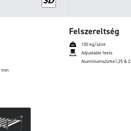
Felszereltség
150 kg/szint
Adjustable feets
Alumínium
szürke
1,25 & 
0 mm