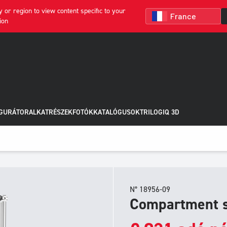
 or region to view content specific to your
ion
GURÁTOR
ALKATRÉSZEK
FOTÓK
KATALÓGUSOK
TRILOGIQ 3D
N° 18956-09
Compartment s