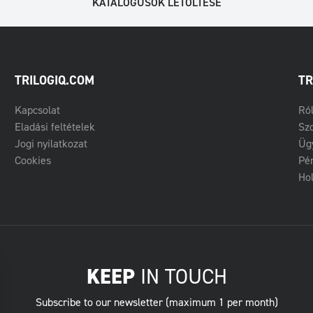
KATALÓGUSOK LETÖLTÉSE
TRILOGIQ.COM
TR
Kapcsolat
Ró
Eladási feltételek
Szo
Jogi nyilatkozat
Üg
Cookies
Pé
Hol
KEEP
IN TOUCH
Subscribe to our newsletter (maximum 1 per month)