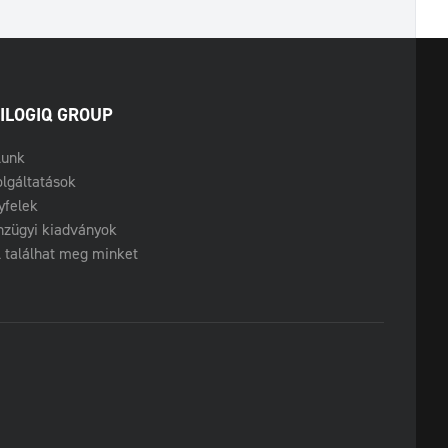
ILOGIQ GROUP
lunk
lgáltatások
yfelek
nzügyi kiadványok
 találhat meg minket