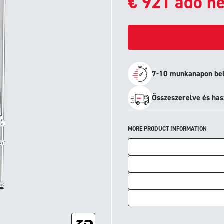
€
921
adó né
7-10 munkanapon belü
Összeszerelve és has
MORE PRODUCT INFORMATION