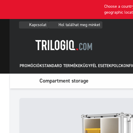
Choose a country
geographic locat
Kapcsolat
Hol találhat meg minket
PROMÓCIÓK
STANDARD TERMÉKEK
ÜGYFÉL ESETEK
POLCKONFI
Compartment storage