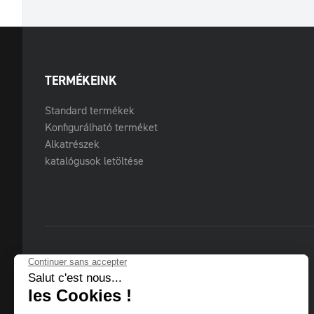
TERMÉKEINK
Standard termékek
Konfigurálható terméket
Alkatrészek
katalógusok letöltése