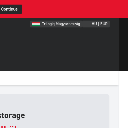
Continue
Trilogiq Magyarország
HU | EUR
torage