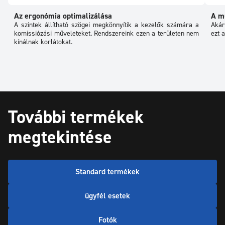
Az ergonómia optimalizálása
A m
A szintek állítható szögei megkönnyítik a kezelők számára a
Akár
komissiózási műveleteket. Rendszereink ezen a területen nem
ezt a
kínálnak korlátokat.
További termékek
megtekintése
Standard termékek
ügyfél esetek
Fotók