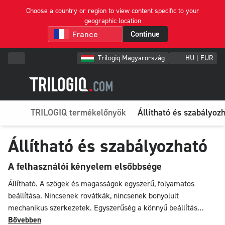
Choose a country or region to view content specific to your
geographic location
Continue
Trilogiq Magyarország
HU | EUR
TRILOGIQ termékelőnyök
Állítható és szabályoz
Állítható és szabályozható
A felhasználói kényelem elsőbbsége
Állítható. A szögek és magasságok egyszerű, folyamatos
beállítása. Nincsenek rovátkák, nincsenek bonyolult
mechanikus szerkezetek. Egyszerűség a könnyű beállítás
szolgálatában. Szüksége van a szintek magasságának
Bővebben