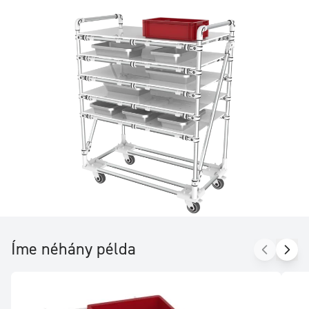
beállítására? A mi rendszerünk lehetővé teszi, hogy a BTR-
csavarkulcson kívül semmilyen más szerszámra ne legyen
szükség a beállításhoz.
Íme néhány példa