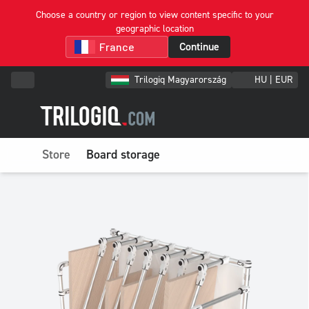
Choose a country or region to view content specific to your
geographic location
Continue
Trilogiq Magyarország
HU | EUR
Store
Board storage