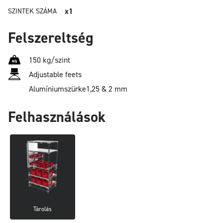
x1
SZINTEK SZÁMA
Felszereltség
150 kg/szint
Adjustable feets
Alumínium
szürke
1,25 & 2 mm
Felhasználások
Tárolás