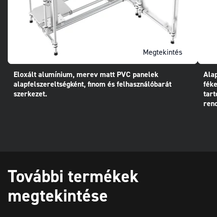
Megtekintés
Eloxált alumínium, merev matt PVC panelek
Ala
alapfelszereltségként, finom és felhasználóbarát
féke
szerkezet.
tart
rend
További termékek
megtekintése