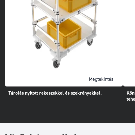
Megtekintés
Tárolás nyitott rekeszekkel és szekrényekkel.
Könn
tehe