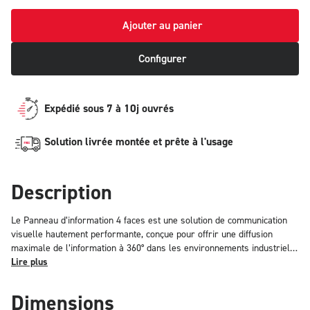
Ajouter au panier
Configurer
Expédié sous 7 à 10j ouvrés
Solution livrée montée et prête à l'usage
Description
Le Panneau d’information 4 faces est une solution de communication
visuelle hautement performante, conçue pour offrir une diffusion
maximale de l’information à 360° dans les environnements industriels
et logistiques. Grâce à ses quatre faces disposées en forme de carré,
Lire plus
il devient un véritable totem d’information, visible et accessible depuis
tous les angles. Une information visible de tous, en permanence Avec
Dimensions
quatre surfaces d’affichage distinctes, ce panneau permet de