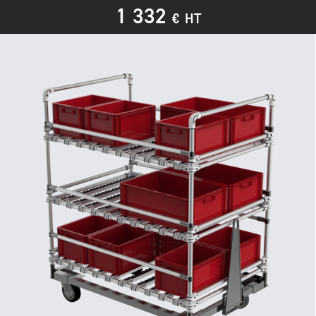
1 332
€
HT