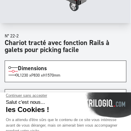
N° 22-2
Chariot tracté avec fonction Rails à
galets pour picking facile
Dimensions
L
1230 x
P
830 x
H
1570
mm
Niveaux
x3
Voies