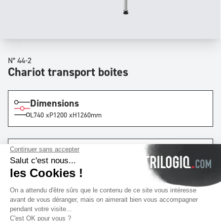
N° 44-2
Chariot transport boites
Dimensions
L
740 x
P
1200 x
H
1260
mm
Niveaux
x2
Voies
x1
avec
4
tubes
par voie