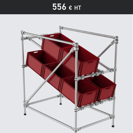
556
€
HT