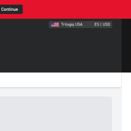
Continue
Trilogiq USA
ES | USD