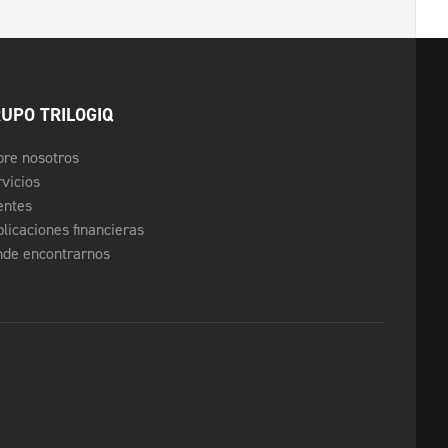
UPO TRILOGIQ
bre nosotros
vicios
entes
licaciones financieras
nde encontrarnos