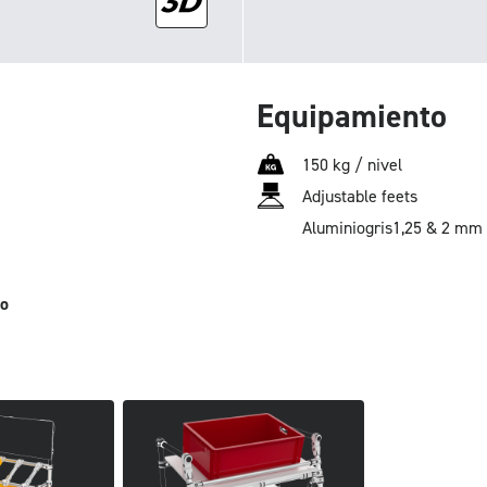
Equipamiento
150 kg / nivel
Adjustable feets
Aluminio
gris
1,25 & 2 mm
no