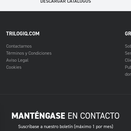
DESCARGAR CATÁLOGOS
TRILOGIQ.COM
GR
Contactarnos
So
Términos y Condiciones
Ser
Aviso Legal
Cli
Cookies
Pub
do
MANTÉNGASE
EN CONTACTO
Suscríbase a nuestro boletín (máximo 1 por mes)