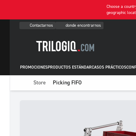
Choose a country
geographic locat
Contactarnos
donde encontrarnos
PROMOCIONES
PRODUCTOS ESTÁNDAR
CASOS PRÁCTICOS
CONF
Store
Picking FIFO