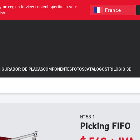
 or region to view content specific to your
ion
IGURADOR DE PLACAS
COMPONENTES
FOTOS
CATÁLOGOS
TRILOGIQ 3D
N° 58-1
Picking FIFO