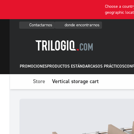
Choose a country
geographic locat
Contactarnos
donde encontrarnos
PROMOCIONES
PRODUCTOS ESTÁNDAR
CASOS PRÁCTICOS
CONF
Store
Vertical storage cart