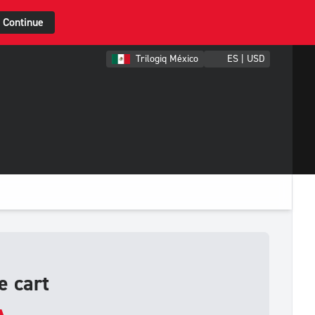
Continue
Trilogiq México
ES | USD
e cart