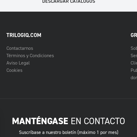
DESCARGAR CATÁLOGOS
TRILOGIQ.COM
GR
Contactarnos
So
Términos y Condiciones
Ser
Aviso Legal
Cli
Cookies
Pub
do
MANTÉNGASE
EN CONTACTO
Suscríbase a nuestro boletín (máximo 1 por mes)