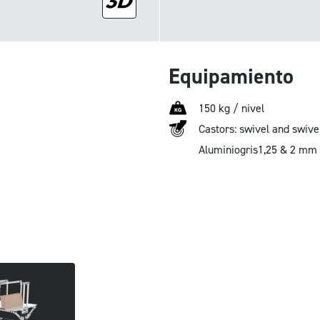
Equipamiento
150 kg / nivel
Castors: swivel and swive
Aluminio
gris
1,25 & 2 mm