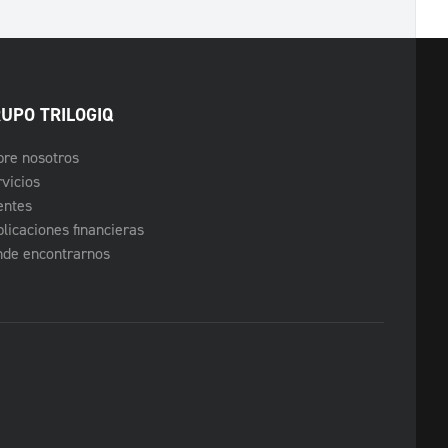
UPO TRILOGIQ
bre nosotros
vicios
entes
licaciones financieras
nde encontrarnos