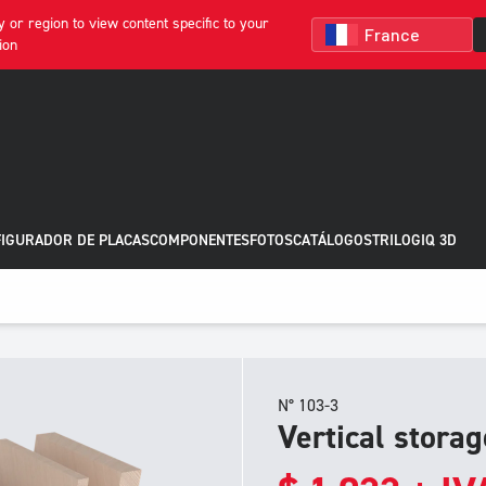
 or region to view content specific to your
ion
IGURADOR DE PLACAS
COMPONENTES
FOTOS
CATÁLOGOS
TRILOGIQ 3D
N° 103-3
Vertical storag