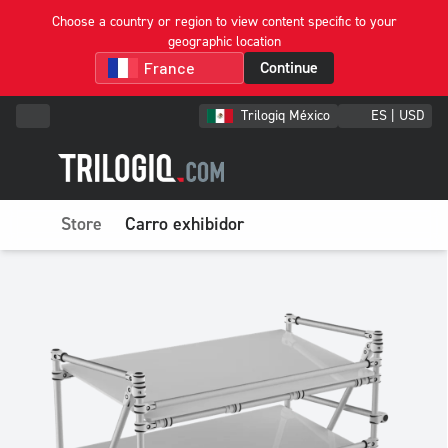
Choose a country or region to view content specific to your
geographic location
Continue
Trilogiq México
ES | USD
Store
Carro exhibidor