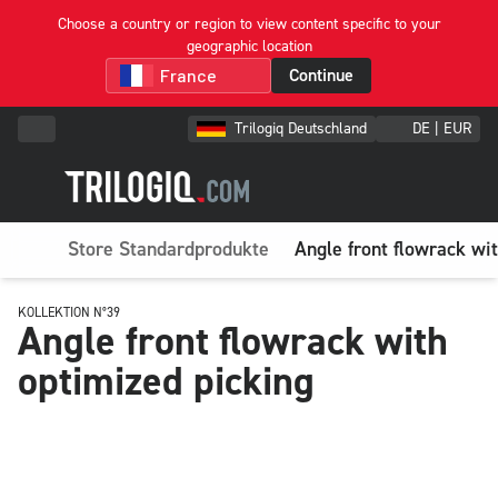
Choose a country or region to view content specific to your
geographic location
Continue
Trilogiq Deutschland
DE | EUR
Store Standardprodukte
Angle front flowrack wi
KOLLEKTION N°39
Angle front flowrack with
optimized picking