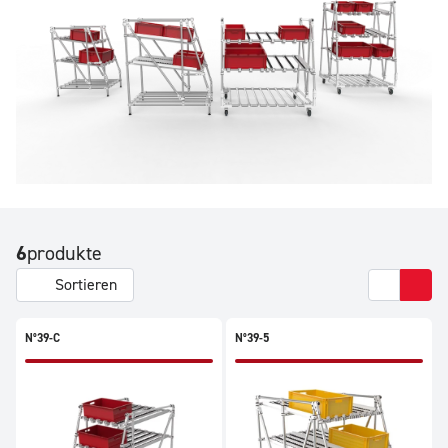
6
produkte
Sortieren
N°39-C
N°39-5