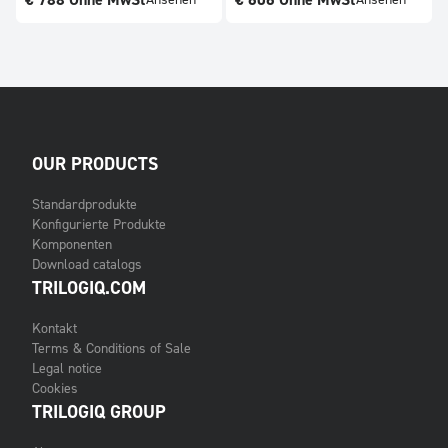
€
788
Ohne MwSt
€
606
Ohne MwSt
Ansehen
Ansehen
OUR PRODUCTS
Standardprodukte
Konfigurierte Produkte
Komponenten
Download catalogs
TRILOGIQ.COM
Kontakt
Terms & Conditions of Sale
Legal notice
Cookies
TRILOGIQ GROUP