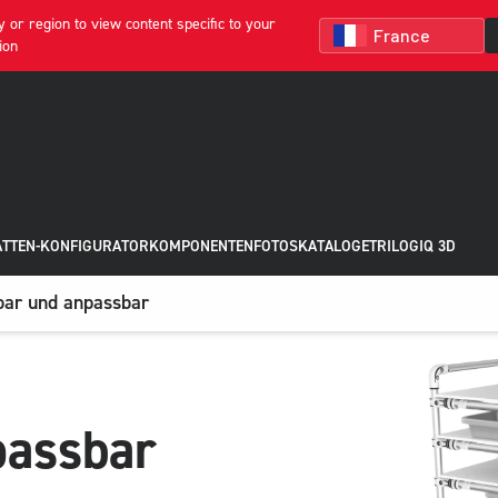
 or region to view content specific to your
ion
ATTEN-KONFIGURATOR
KOMPONENTEN
FOTOS
KATALOGE
TRILOGIQ 3D
lbar und anpassbar
passbar