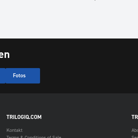
en
Fotos
TRILOGIQ.COM
TR
Kontakt
Ab
Terms & Conditions of Sale
Se