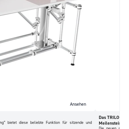
Ansehen
Das TRILOGIQ-W
ng“ bietet diese beliebte Funktion für sitzende und
Meilenstein in 
Die neuen neigb