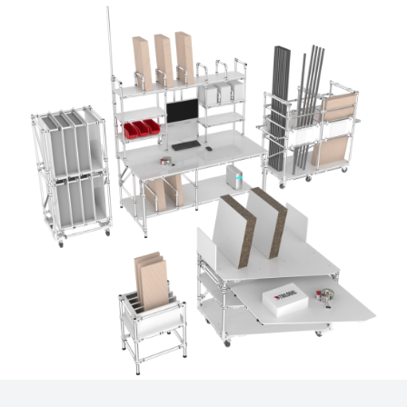
Flowracks können mit vertikalem
Stauraum/Aufbewahrungsstrukturen ausgestattet werden.