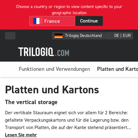
Choose a country or region to view content specific to your
geographic location
Continue
Trilogiq Deutschland
DE | EUR
Funktionen und Verwendungen
Platten und Kart
Platten und Kartons
The vertical storage
Der vertikale Stauraum eignet sich vor allem für 2 Bereiche:
gefaltete Verpackungskartons und für die Lagerung bzw. den
Transport von Platten, die auf der Kante stehend präsentiert
und gelagert werden. Arbeitsplätze, Wagen, Präsentations- und
Lesen Sie mehr