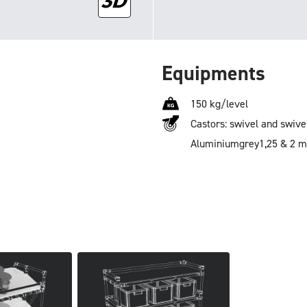
Equipments
150 kg/level
Castors: swivel and swive
Aluminium
grey
1,25 & 2 