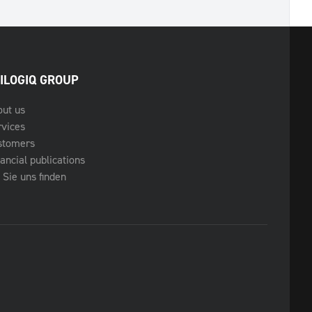
ILOGIQ GROUP
out us
rvices
stomers
ancial publications
Sie uns finden