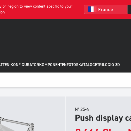
 or region to view content specific to your
ion
ATTEN-KONFIGURATOR
KOMPONENTEN
FOTOS
KATALOGE
TRILOGIQ 3D
N° 25-4
Push display c