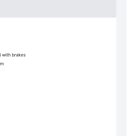
l with brakes
mm