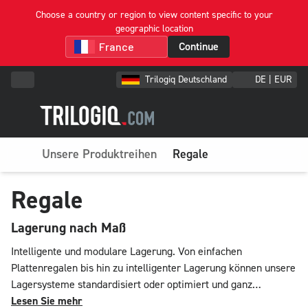
Choose a country or region to view content specific to your
geographic location
Continue
Trilogiq Deutschland
DE | EUR
Unsere Produktreihen
Regale
Regale
Lagerung nach Maß
Intelligente und modulare Lagerung. Von einfachen
Plattenregalen bis hin zu intelligenter Lagerung können unsere
Lagersysteme standardisiert oder optimiert und ganz
individuell gestaltet werden. Unsere Regale und
Lesen Sie mehr