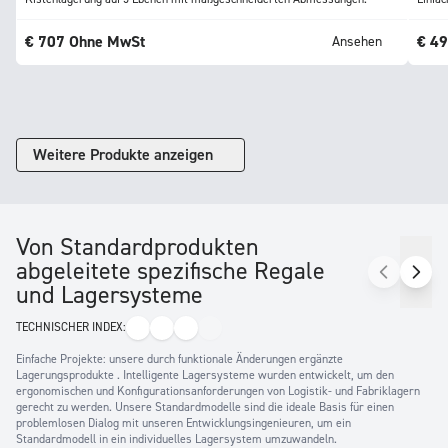
€
707
Ohne MwSt
€
4
Ansehen
Weitere Produkte anzeigen
Von Standardprodukten
abgeleitete spezifische Regale
und Lagersysteme
TECHNISCHER INDEX:
Einfache Projekte: unsere durch funktionale Änderungen ergänzte
Lagerungsprodukte . Intelligente Lagersysteme wurden entwickelt, um den
ergonomischen und Konfigurationsanforderungen von Logistik- und Fabriklagern
gerecht zu werden. Unsere Standardmodelle sind die ideale Basis für einen
problemlosen Dialog mit unseren Entwicklungsingenieuren, um ein
Standardmodell in ein individuelles Lagersystem umzuwandeln.