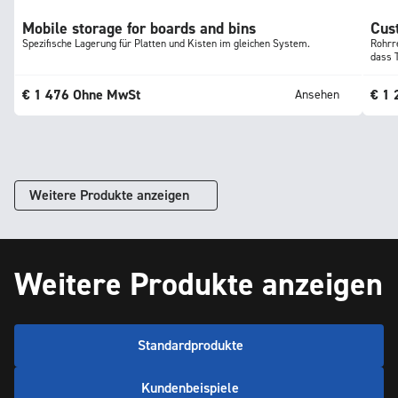
Mobile storage for boards and bins
Cus
Spezifische Lagerung für Platten und Kisten im gleichen System.
Rohrre
dass T
€
1 476
Ohne MwSt
€
1 
Ansehen
Weitere Produkte anzeigen
Weitere Produkte anzeigen
Standardprodukte
Kundenbeispiele