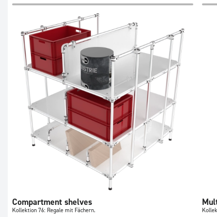
Compartment shelves
Mul
Kollektion 76: Regale mit Fächern.
Kollek