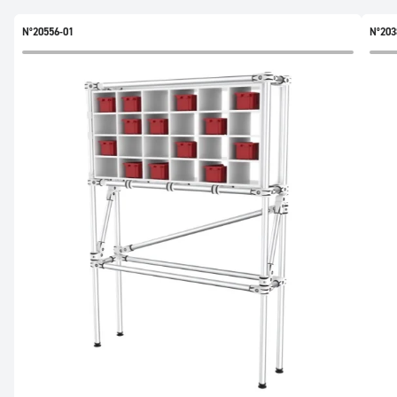
N°20556-01
N°203