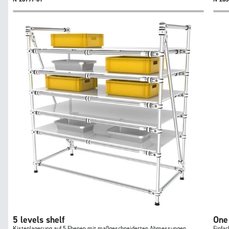
5 levels shelf
One
Kistenlagerung auf 5 Ebenen mit maßgeschneiderten Abmessungen.
Einfac