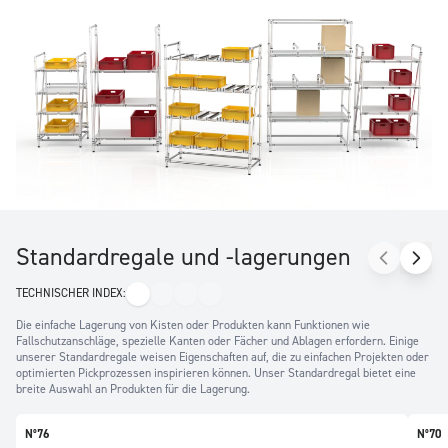
Lagervorrichtungen sind für alle Zwecke konzipiert und können
an die meisten Anforderungen angepasst werden. Einige
Varianten der einfachen Regallagerung? Der senkrechte
Stauraum, die Einbettung von FIFO-Funktionen, die V-
Lagerung für Picking und senkrechter Stauraum. Übliche
Zusatzfunktionen wie Bildschirmhalter, LED-Leuchten oder
Fächer und Ablagen sind auf Anfrage erhältlich.
Standardregale und -lagerungen
TECHNISCHER INDEX:
Die einfache Lagerung von Kisten oder Produkten kann Funktionen wie
Fallschutzanschläge, spezielle Kanten oder Fächer und Ablagen erfordern. Einige
unserer Standardregale weisen Eigenschaften auf, die zu einfachen Projekten oder
optimierten Pickprozessen inspirieren können. Unser Standardregal bietet eine
breite Auswahl an Produkten für die Lagerung.
N°76
N°70