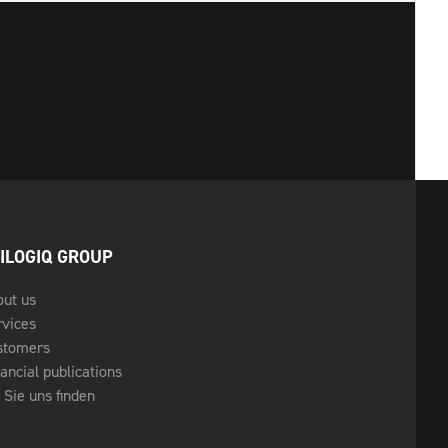
ILOGIQ GROUP
out us
rvices
stomers
ancial publications
Sie uns finden