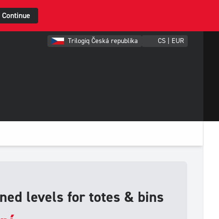
Continue
Trilogiq Česká republika
CS | EUR
ined levels for totes & bins