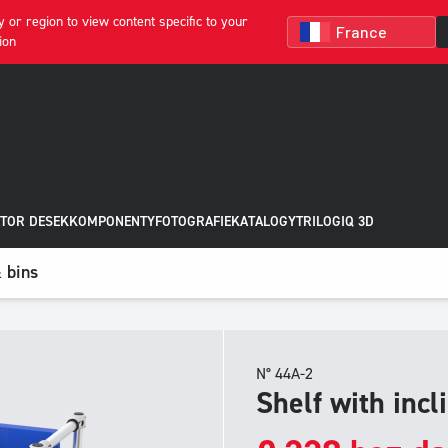
 or region to view content specific to your
ion
TOR DESEK
KOMPONENTY
FOTOGRAFIE
KATALOGY
TRILOGIQ 3D
& bins
N° 44A-2
Shelf with incl