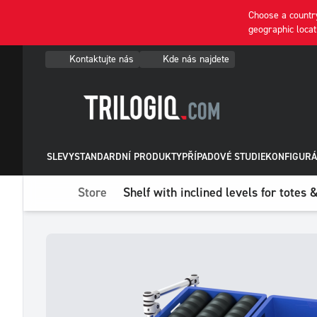
Choose a country
geographic locat
Kontaktujte nás
Kde nás najdete
SLEVY
STANDARDNÍ PRODUKTY
PŘÍPADOVÉ STUDIE
KONFIGURÁ
Store
Shelf with inclined levels for totes 