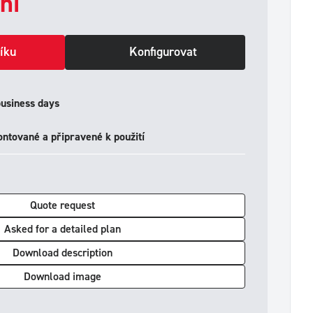
ní
íku
Konfigurovat
business days
ntované a připravené k použití
Quote request
Asked for a detailed plan
Download description
Download image