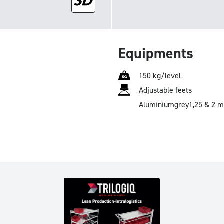
Equipments
150 kg/level
Adjustable feets
Aluminium
grey
1,25 & 2 