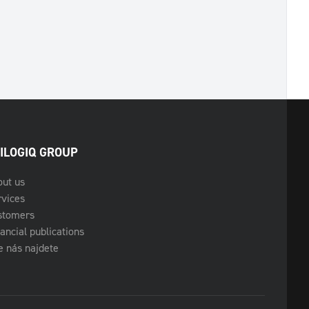
ILOGIQ GROUP
out us
rvices
stomers
ancial publications
 nás najdete