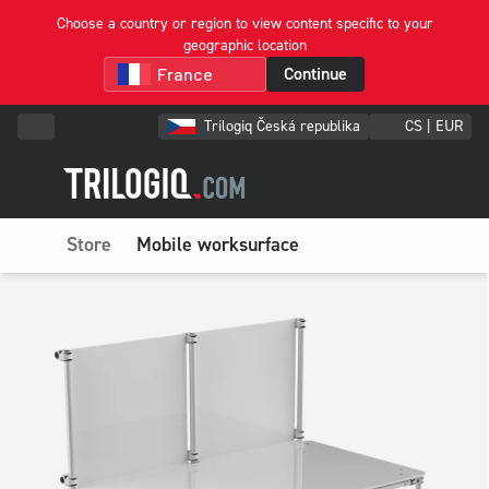
Choose a country or region to view content specific to your
geographic location
Continue
Trilogiq Česká republika
CS | EUR
Store
Mobile worksurface