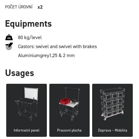
x2
POČET ÚROVNÍ
Equipments
80 kg/level
Castors: swivel and swivel with brakes
Aluminium
grey
1,25 & 2 mm
Usages
Informační panel
Pracovní plocha
Doprava – Mobilita