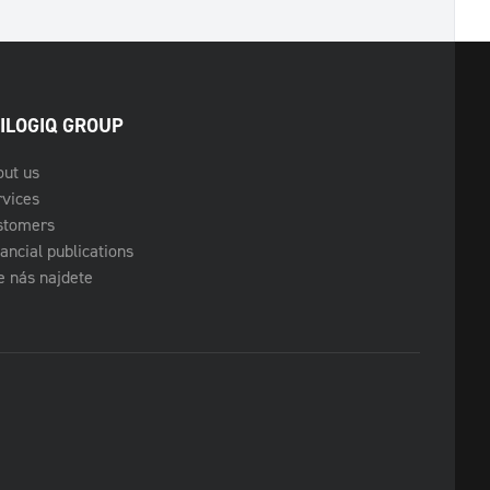
ILOGIQ GROUP
out us
rvices
stomers
ancial publications
 nás najdete