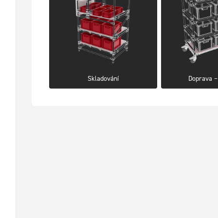
Skladování
Doprava –