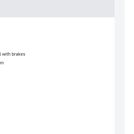
l with brakes
mm