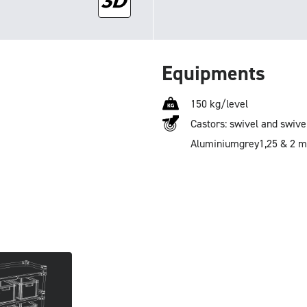
Equipments
150 kg/level
Castors: swivel and swive
Aluminium
grey
1,25 & 2 