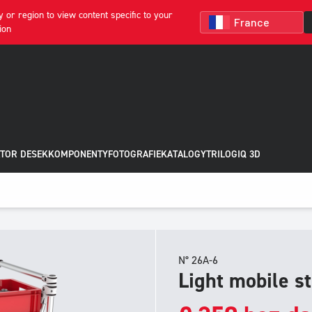
 or region to view content specific to your
ion
TOR DESEK
KOMPONENTY
FOTOGRAFIE
KATALOGY
TRILOGIQ 3D
N° 26A-6
Light mobile s