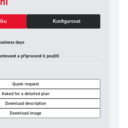
ní
íku
Konfigurovat
business days
ntované a připravené k použití
Quote request
Asked for a detailed plan
Download description
Download image