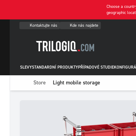
Choose a country
geographic locat
Kontaktujte nás
Kde nás najdete
SLEVY
STANDARDNÍ PRODUKTY
PŘÍPADOVÉ STUDIE
KONFIGURÁ
Store
Light mobile storage