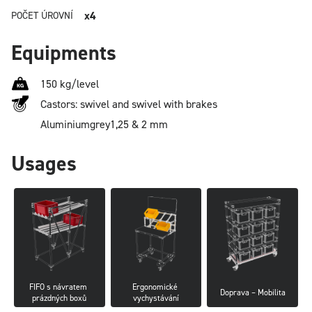
x4
POČET ÚROVNÍ
Equipments
150 kg/level
Castors: swivel and swivel with brakes
Aluminium
grey
1,25 & 2 mm
Usages
FIFO s návratem 
Ergonomické 
Doprava – Mobilita
prázdných boxů
vychystávání