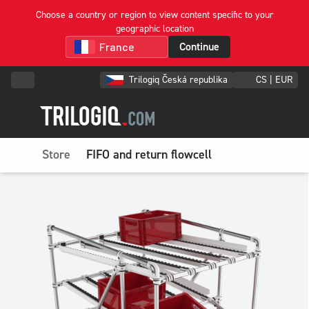
Choose a country or region to view content specific to your
geographic location
Continue
Trilogiq Česká republika
CS | EUR
Store
FIFO and return flowcell