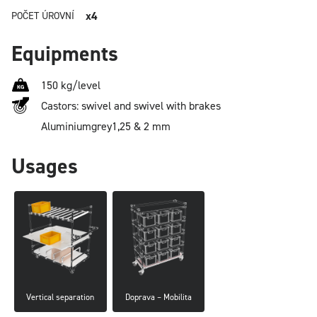
x4
POČET ÚROVNÍ
Equipments
150 kg/level
Castors: swivel and swivel with brakes
Aluminium
grey
1,25 & 2 mm
Usages
Vertical separation
Doprava – Mobilita