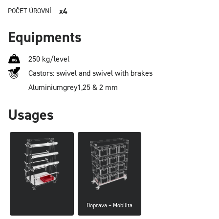
x4
POČET ÚROVNÍ
Equipments
250 kg/level
Castors: swivel and swivel with brakes
Aluminium
grey
1,25 & 2 mm
Usages
Doprava – Mobilita