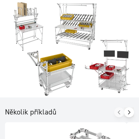
systém, který přináší jen výhody, pokud jde o snadné použití,
přizpůsobivost a možnost modernizace, je přirozenou volbou.
Několik příkladů