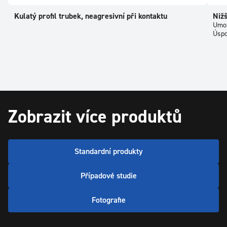
Kulatý profil trubek, neagresivní při kontaktu
Nižš
Umož
Úspo
Zobrazit více produktů
Standardní produkty
Případové studie
Fotografie