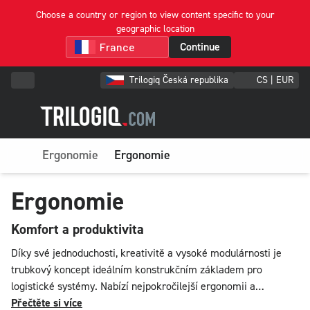
Choose a country or region to view content specific to your
geographic location
Continue
Trilogiq Česká republika
CS | EUR
Ergonomie
Ergonomie
Ergonomie
Komfort a produktivita
Díky své jednoduchosti, kreativitě a vysoké modulárnosti je
trubkový koncept ideálním konstrukčním základem pro
logistické systémy. Nabízí nejpokročilejší ergonomii a
optimální uživatelský komfort. Lehký a robustní trubkový
Přečtěte si více