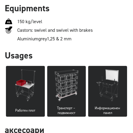
Equipments
150 kg/level
Castors: swivel and swivel with brakes
Aluminium
grey
1,25 & 2 mm
Usages
Транспорт – 
Информационен 
Работен плот
подвижност
панел
аксесоари