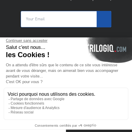
© 2025 Trilogiq SA.
All rights reserved.
BG
- български
Свържете се с нас